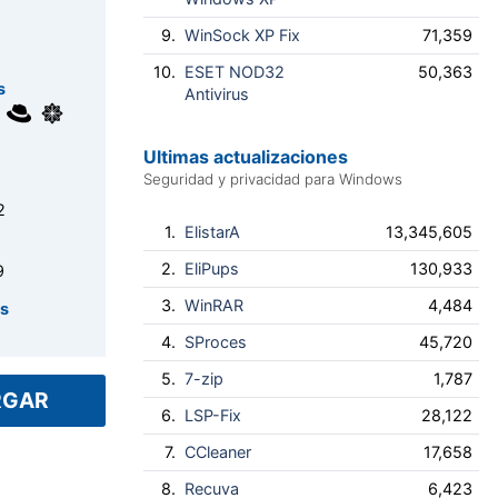
9.
WinSock XP Fix
71,359
10.
ESET NOD32
50,363
s
Antivirus
Ultimas actualizaciones
Seguridad y privacidad para Windows
2
1.
ElistarA
13,345,605
2.
EliPups
130,933
9
3.
WinRAR
4,484
es
4.
SProces
45,720
5.
7-zip
1,787
RGAR
6.
LSP-Fix
28,122
7.
CCleaner
17,658
8.
Recuva
6,423