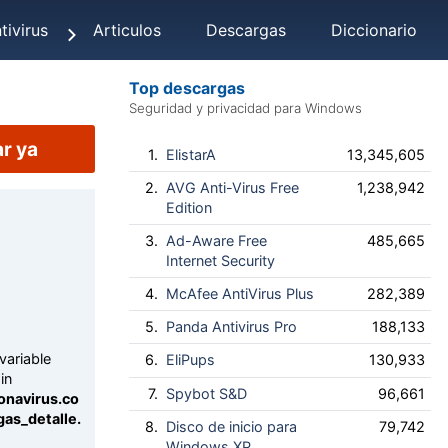
tivirus
Articulos
Descargas
Diccionario
Top descargas
Seguridad y privacidad para Windows
r ya
1.
ElistarA
13,345,605
2.
AVG Anti-Virus Free
1,238,942
Edition
3.
Ad-Aware Free
485,665
Internet Security
4.
McAfee AntiVirus Plus
282,389
5.
Panda Antivirus Pro
188,133
variable
6.
EliPups
130,933
in
7.
Spybot S&D
96,661
onavirus.co
as_detalle.
8.
Disco de inicio para
79,742
Windows XP