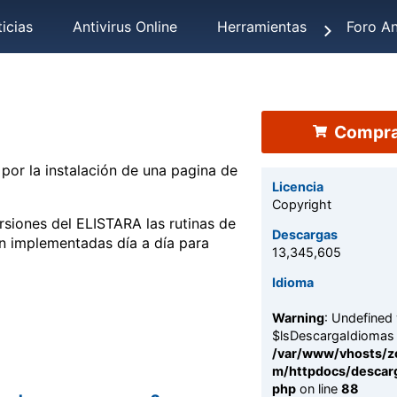
icias
Antivirus Online
Herramientas
Foro An
Compra
por la instalación de una pagina de
Licencia
Copyright
siones del ELISTARA las rutinas de
Descargas
on implementadas día a día para
13,345,605
Idioma
Warning
: Undefined 
$lsDescargaIdiomas 
/var/www/vhosts/z
m/httpdocs/descarg
php
on line
88