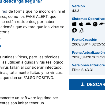
 su descarga segura?
Version
43.31
 red
de forma que no incordien, ni el
wares, como los FAKE ALERT, que
Sistemas Operativo
 no están residentes, por haber
demás que evitara que los virus se
toria.
.
Fecha Creación
2009/03/14 02:25:5
?
Fecha Actualización
 rutinas víricas, pero las técnicas
2020/04/20 20:17:2
las utilicen algunos virus (es lógico,
Versiones anterior
irus fallan al considerar infectado,
ElistarA 43.31
inas, totalmente lícitas y no víricas,
 es que dan un FALSO POSITIVO.
DESCA
neamente un software legitimo ser
entes son imitar tener un