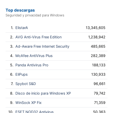
Top descargas
Seguridad y privacidad para Windows
1.
ElistarA
13,345,605
2.
AVG Anti-Virus Free Edition
1,238,942
3.
Ad-Aware Free Internet Security
485,665
4.
McAfee AntiVirus Plus
282,389
5.
Panda Antivirus Pro
188,133
6.
EliPups
130,933
7.
Spybot S&D
96,661
8.
Disco de inicio para Windows XP
79,742
9.
WinSock XP Fix
71,359
10.
ESET NOD32 Antivirus
50,363