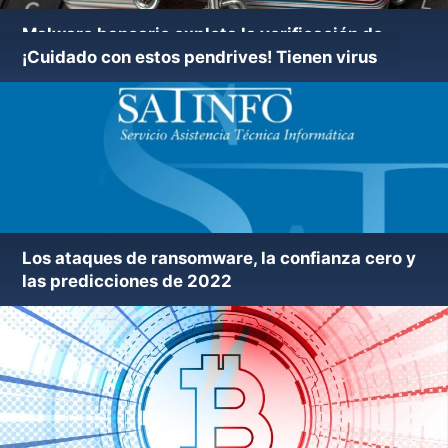
Malware bancario explota la verificación de
firma de Microsoft
¡Cuidado con estos pendrives! Tienen virus
Los ataques de ransomware, la confianza cero y
Nueva versión de utilidad ElistarA 47.15
las predicciones de 2022