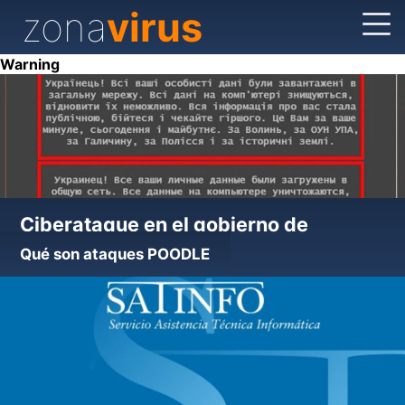
zona
virus
Warning
Ciberataque en el gobierno de
Ucrania
Qué son ataques POODLE