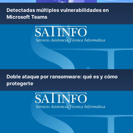
Detectadas múltiples vulnerabilidades en
Microsoft Teams
Doble ataque por ransomware: qué es y cómo
Nueva versión utilidad ElistarA 47.19
protegerte