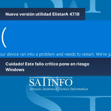
Nueva versión utilidad ElistarA 47.18
Cuidado! Este fallo crítico pone en riesgo
Windows