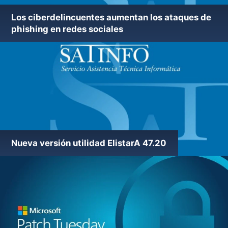
Los ciberdelincuentes aumentan los ataques de
Nueva versión utilidad ElistarA 47.21
phishing en redes sociales
Nueva versión utilidad ElistarA 47.20