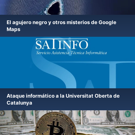
El agujero negro y otros misterios de Google
Maps
Ataque informático a la Universitat Oberta de
Nueva versión de utilidad ElistarA 47.13
Catalunya