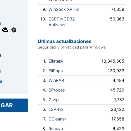
9.
WinSock XP Fix
71,359
10.
ESET NOD32
50,363
s
Antivirus
Ultimas actualizaciones
Seguridad y privacidad para Windows
3
1.
ElistarA
13,345,605
2.
EliPups
130,933
8
3.
WinRAR
4,484
es
4.
SProces
45,720
5.
7-zip
1,787
RGAR
6.
LSP-Fix
28,122
7.
CCleaner
17,658
8.
Recuva
6,423