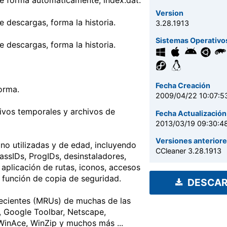
 de forma automáticamente, index.dat.
Version
de descargas, forma la historia.
3.28.1913
Sistemas Operativo
de descargas, forma la historia.
Fecha Creación
forma.
2009/04/22 10:07:5
hivos temporales y archivos de
Fecha Actualización
2013/03/19 09:30:4
Versiones anterior
no utilizadas y de edad, incluyendo
CCleaner 3.28.1913
assIDs, ProgIDs, desinstaladores,
aplicación de rutas, iconos, accesos
a función de copia de seguridad.
DESCA
 recientes (MRUs) de muchas de las
a, Google Toolbar, Netscape,
WinAce, WinZip y muchos más ...