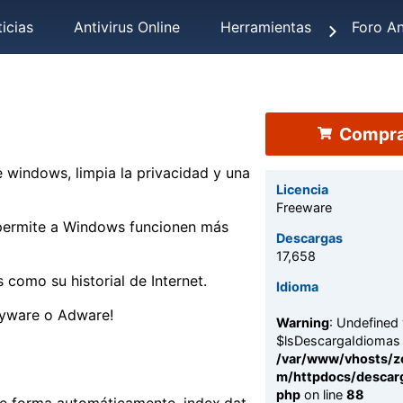
icias
Antivirus Online
Herramientas
Foro An
Compra
 windows, limpia la privacidad y una
Licencia
Freeware
e permite a Windows funcionen más
Descargas
17,658
 como su historial de Internet.
Idioma
pyware o Adware!
Warning
: Undefined 
$lsDescargaIdiomas 
/var/www/vhosts/z
m/httpdocs/descarg
php
on line
88