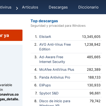
tivirus
Articulos
Descargas
Diccionario
Top descargas
Seguridad y privacidad para Windows
r ya
1.
ElistarA
13,345,605
2.
AVG Anti-Virus Free
1,238,942
Edition
3.
Ad-Aware Free
485,665
Internet Security
4.
McAfee AntiVirus Plus
282,389
5.
Panda Antivirus Pro
188,133
variable
6.
EliPups
130,933
in
7.
Spybot S&D
96,661
onavirus.co
as_detalle.
8.
Disco de inicio para
79,742
Windows XP