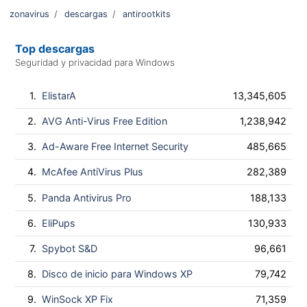
zonavirus
/
descargas
/
antirootkits
Top descargas
Seguridad y privacidad para Windows
1.
ElistarA
13,345,605
2.
AVG Anti-Virus Free Edition
1,238,942
3.
Ad-Aware Free Internet Security
485,665
4.
McAfee AntiVirus Plus
282,389
5.
Panda Antivirus Pro
188,133
6.
EliPups
130,933
7.
Spybot S&D
96,661
8.
Disco de inicio para Windows XP
79,742
9.
WinSock XP Fix
71,359