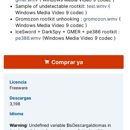
Sample of undetectable rootkit:
test.wmv
(
Windows Media Video 9 codec )
Gromozon rootkit unhooking :
gromozon.wmv
(
Windows Media Video 9 codec )
IceSword + DarkSpy + GMER + pe386 rootkit :
pe386.wmv
(Windows Media Video 9 codec )
Comprar ya
Licencia
Freeware
Descargas
3,198
Idioma
Warning
: Undefined variable $lsDescargaIdiomas in