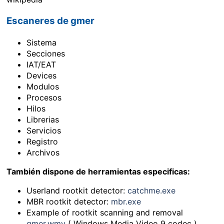
Escaneres de gmer
Sistema
Secciones
IAT/EAT
Devices
Modulos
Procesos
Hilos
Librerias
Servicios
Registro
Archivos
También dispone de herramientas especificas:
Userland rootkit detector:
catchme.exe
MBR rootkit detector:
mbr.exe
Example of rootkit scanning and removal
gmer.wmv
( Windows Media Video 9 codec )