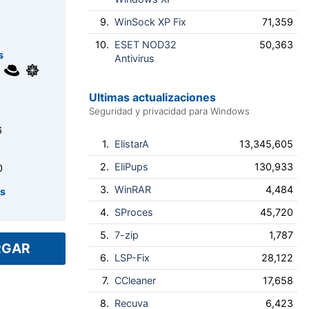
9.
WinSock XP Fix
71,359
10.
ESET NOD32
50,363
s
Antivirus
Ultimas actualizaciones
Seguridad y privacidad para Windows
6
1.
ElistarA
13,345,605
2.
EliPups
130,933
0
3.
WinRAR
4,484
es
4.
SProces
45,720
5.
7-zip
1,787
RGAR
6.
LSP-Fix
28,122
7.
CCleaner
17,658
8.
Recuva
6,423