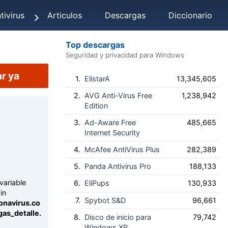
tivirus
Articulos
Descargas
Diccionario
Top descargas
Seguridad y privacidad para Windows
r ya
1.
ElistarA
13,345,605
2.
AVG Anti-Virus Free
1,238,942
Edition
3.
Ad-Aware Free
485,665
Internet Security
4.
McAfee AntiVirus Plus
282,389
5.
Panda Antivirus Pro
188,133
variable
6.
EliPups
130,933
in
7.
Spybot S&D
96,661
onavirus.co
as_detalle.
8.
Disco de inicio para
79,742
Windows XP