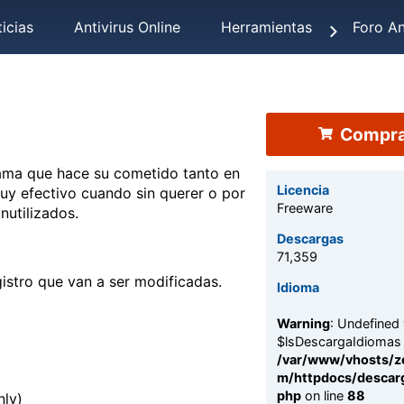
icias
Antivirus Online
Herramientas
Foro An
Compra
ama que hace su cometido tanto en
Licencia
 efectivo cuando sin querer o por
Freeware
nutilizados.
Descargas
71,359
istro que van a ser modificadas.
Idioma
Warning
: Undefined 
$lsDescargaIdiomas 
/var/www/vhosts/z
m/httpdocs/descarg
php
on line
88
nly)