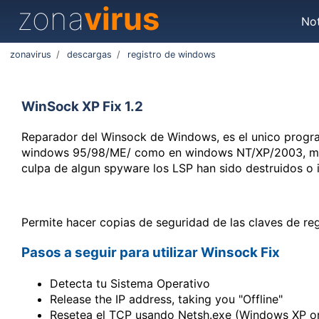
zona
virus
Not
zonavirus
/
descargas
/
registro de windows
WinSock XP Fix 1.2
Reparador del Winsock de Windows, es el unico progr
windows 95/98/ME/ como en windows NT/XP/2003, muy
culpa de algun spyware los LSP han sido destruidos o i
Permite hacer copias de seguridad de las claves de reg
Pasos a seguir para utilizar Winsock Fix
Detecta tu Sistema Operativo
Release the IP address, taking you "Offline"
Resetea el TCP usando Netsh.exe (Windows XP o