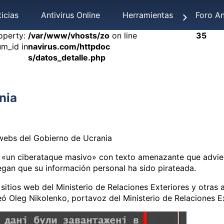
icias
Antivirus Online
Herramientas
Foro An
operty:
/var/www/vhosts/zo
on line
35
um_id in
navirus.com/httpdoc
s/datos_detalle.php
nia
 webs del Gobierno de Ucrania
o «un ciberataque masivo» con texto amenazante que advier
gan que su información personal ha sido pirateada.
itios web del Ministerio de Relaciones Exteriores y otras 
ó Oleg Nikolenko, portavoz del Ministerio de Relaciones Ex