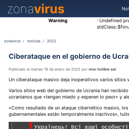
zona
virus
Not
Warning
: Undefined pr
stdClass::$for
zonavirus
/
noticias
/
2022
Ciberataque en el gobierno de Ucra
Publicado el martes 18 de enero de 2022 por
msc hotline sat
Un ciberataque masivo deja inoperativos varios sitios
Varios sitios web del gobierno de Ucrania han recibid
ucranianos que «tengan miedo y esperen lo peor» y ale
«Como resultado de un ataque cibernético masivo, los s
gubernamentales están temporalmente inactivos», tuite