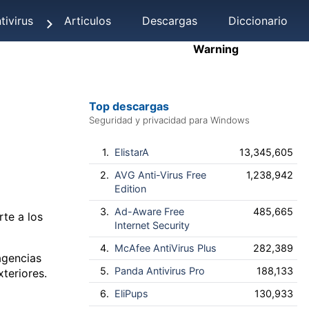
tivirus
Articulos
Descargas
Diccionario
Warning
Top descargas
Seguridad y privacidad para Windows
1.
ElistarA
13,345,605
2.
AVG Anti-Virus Free
1,238,942
Edition
3.
Ad-Aware Free
485,665
te a los
Internet Security
4.
McAfee AntiVirus Plus
282,389
agencias
5.
Panda Antivirus Pro
188,133
teriores.
6.
EliPups
130,933