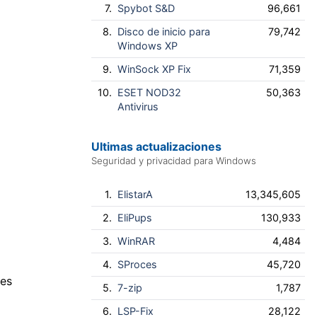
7.
Spybot S&D
96,661
8.
Disco de inicio para
79,742
Windows XP
9.
WinSock XP Fix
71,359
10.
ESET NOD32
50,363
Antivirus
Ultimas actualizaciones
Seguridad y privacidad para Windows
1.
ElistarA
13,345,605
2.
EliPups
130,933
3.
WinRAR
4,484
4.
SProces
45,720
nes
5.
7-zip
1,787
6.
LSP-Fix
28,122