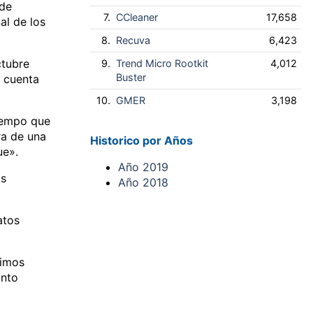
 de
7.
CCleaner
17,658
al de los
8.
Recuva
6,423
ctubre
9.
Trend Micro Rootkit
4,012
Buster
a cuenta
10.
GMER
3,198
tiempo que
ra de una
Historico por Años
ue».
Año 2019
os
Año 2018
atos
timos
anto