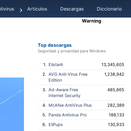
tivirus
Articulos
Descargas
Diccionario
Warning
Top descargas
Seguridad y privacidad para Windows
1.
ElistarA
13,345,605
2.
AVG Anti-Virus Free
1,238,942
Edition
3.
Ad-Aware Free
485,665
Internet Security
4.
McAfee AntiVirus Plus
282,389
5.
Panda Antivirus Pro
188,133
6.
EliPups
130,933