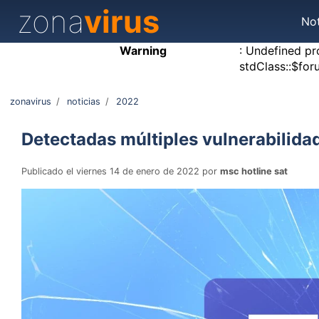
zona
virus
Not
Warning
: Undefined pr
stdClass::$for
zonavirus
/
noticias
/
2022
Detectadas múltiples vulnerabilida
Publicado el viernes 14 de enero de 2022 por
msc hotline sat