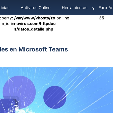
icias
Antivirus Online
Herramientas
Foro An
operty:
/var/www/vhosts/zo
on line
35
um_id in
navirus.com/httpdoc
s/datos_detalle.php
des en Microsoft Teams