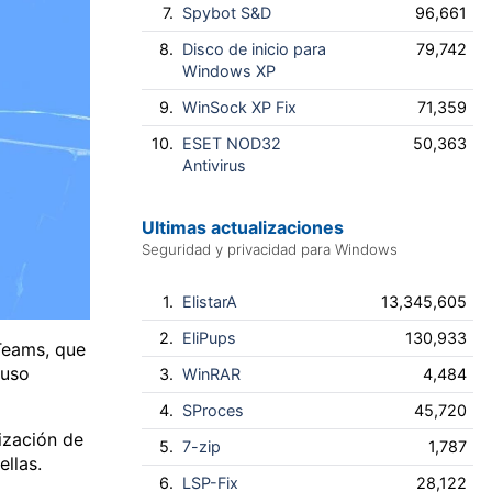
7.
Spybot S&D
96,661
8.
Disco de inicio para
79,742
Windows XP
9.
WinSock XP Fix
71,359
10.
ESET NOD32
50,363
Antivirus
Ultimas actualizaciones
Seguridad y privacidad para Windows
1.
ElistarA
13,345,605
2.
EliPups
130,933
 Teams, que
luso
3.
WinRAR
4,484
4.
SProces
45,720
lización de
5.
7-zip
1,787
llas.
6.
LSP-Fix
28,122