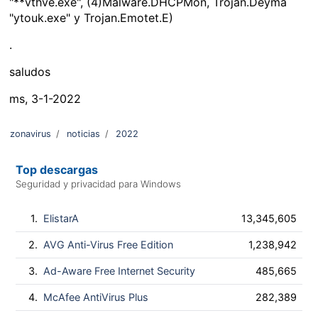
"**vthve.exe", (4)Malware.DHCPMon, Trojan.Deyma
"ytouk.exe" y Trojan.Emotet.E)
.
saludos
ms, 3-1-2022
zonavirus
/
noticias
/
2022
Top descargas
Seguridad y privacidad para Windows
1.
ElistarA
13,345,605
2.
AVG Anti-Virus Free Edition
1,238,942
3.
Ad-Aware Free Internet Security
485,665
4.
McAfee AntiVirus Plus
282,389