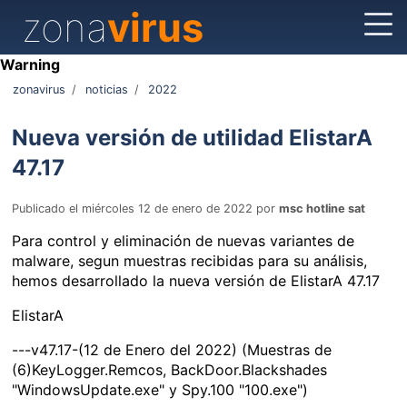
zona
virus
Warning
zonavirus
/
noticias
/
2022
Nueva versión de utilidad ElistarA
47.17
Publicado el miércoles 12 de enero de 2022 por
msc hotline sat
Para control y eliminación de nuevas variantes de
malware, segun muestras recibidas para su análisis,
hemos desarrollado la nueva versión de ElistarA 47.17
ElistarA
---v47.17-(12 de Enero del 2022) (Muestras de
(6)KeyLogger.Remcos, BackDoor.Blackshades
"WindowsUpdate.exe" y Spy.100 "100.exe")