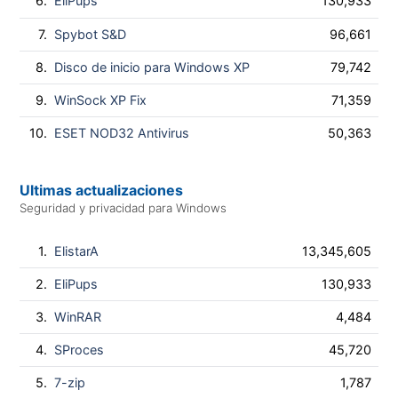
6.
EliPups
130,933
7.
Spybot S&D
96,661
8.
Disco de inicio para Windows XP
79,742
9.
WinSock XP Fix
71,359
10.
ESET NOD32 Antivirus
50,363
Ultimas actualizaciones
Seguridad y privacidad para Windows
1.
ElistarA
13,345,605
2.
EliPups
130,933
3.
WinRAR
4,484
4.
SProces
45,720
5.
7-zip
1,787