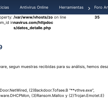
icias
Antivirus Online
Herramientas
Foro An
operty:
/var/www/vhosts/zo
on line
35
um_id in
navirus.com/httpdoc
s/datos_detalle.php
9
are, segun muestras recibidas para su análisis, hemos desa
Door.NetWired, (2)Backdoor.Tofsee.B "**vthve.exe",
lware.DHCPMon, (3)Ransom.Mallox y (2)Trojan.Emotet.E)