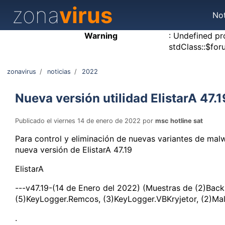
zona
virus
Not
Warning
: Undefined pr
stdClass::$for
zonavirus
/
noticias
/
2022
Nueva versión utilidad ElistarA 47.1
Publicado el viernes 14 de enero de 2022 por
msc hotline sat
Para control y eliminación de nuevas variantes de malw
nueva versión de ElistarA 47.19
ElistarA
---v47.19-(14 de Enero del 2022) (Muestras de (2)Back
(5)KeyLogger.Remcos, (3)KeyLogger.VBKryjetor, (2)Ma
.