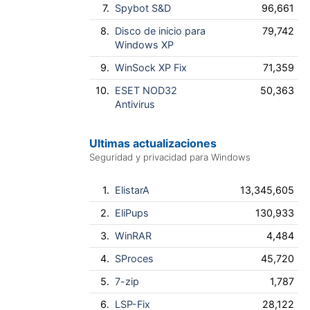
7.
Spybot S&D
96,661
8.
Disco de inicio para
79,742
Windows XP
9.
WinSock XP Fix
71,359
10.
ESET NOD32
50,363
Antivirus
Ultimas actualizaciones
Seguridad y privacidad para Windows
1.
ElistarA
13,345,605
2.
EliPups
130,933
3.
WinRAR
4,484
4.
SProces
45,720
5.
7-zip
1,787
6.
LSP-Fix
28,122